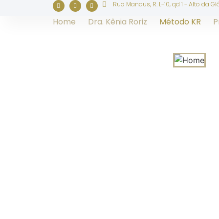
Rua Manaus, R. L-10, qd 1 - Alto da Gl
Home
Dra. Kênia Roriz
Método KR
P