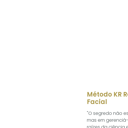
Método KR R
Facial
"O segredo não e
mas em gerenciá-
raízes da ciência e