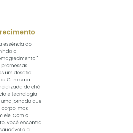
recimento
ra essência do
nindo a
 emagrecimento."
e promessas
ôs um desafio:
nas. Com uma
ncializada de chá
cácia e tecnologia
iu uma jornada que
u corpo, mas
 ele. Com o
o, você encontra
saudável e a