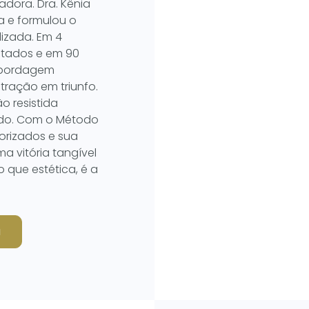
iadora. Dra. Kênia
a e formulou o
izada. Em 4
ltados e em 90
 abordagem
stração em triunfo.
o resistida
do. Com o Método
lorizados e sua
a vitória tangível
o que estética, é a
a