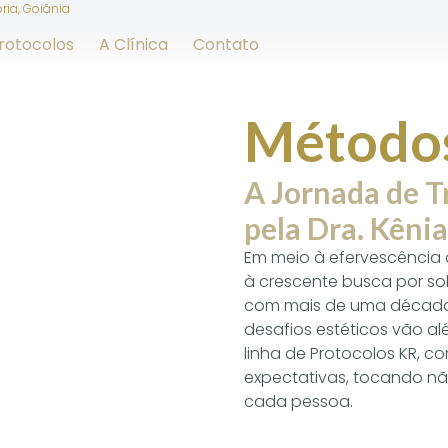
ória, Goiânia
rotocolos
A Clínica
Contato
Método
A Jornada de 
pela Dra. Kênia
Em meio à efervescênci
à crescente busca por solu
com mais de uma década 
desafios estéticos vão alé
linha de Protocolos KR, c
expectativas, tocando nã
cada pessoa.