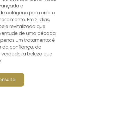
avançada e
de colágeno para criar o
escimento. Em 21 dias,
le revitalizada que
uventude de uma década
 apenas um tratamento; é
 da confiança, do
 verdadeira beleza que
.
onsulta