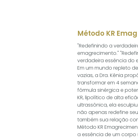
Método KR Emag
"Redefinindo a verdadei
emagrecimento." "Redefi
verdadeira essência do
Em um mundo repleto d
vazias, a Dra. Kênia prop
transformar em 4 sema
fórmula sinérgica e pote
KR, lipolítico de alta efi
ultrassônica, ela esculp
não apenas redefine se
também sua relação com
Método KR Emagreciment
a essência de um corpo 