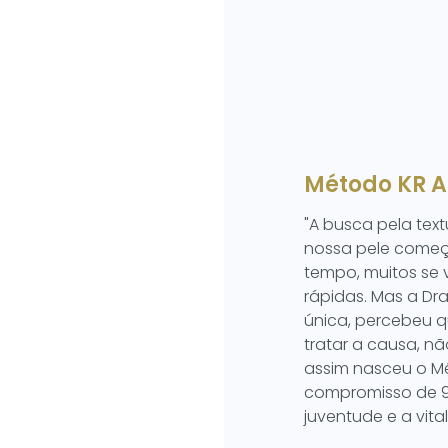
Método KR A
"A busca pela text
nossa pele começa
tempo, muitos se 
rápidas. Mas a Dra
única, percebeu 
tratar a causa, n
assim nasceu o Mé
compromisso de 9
juventude e a vita