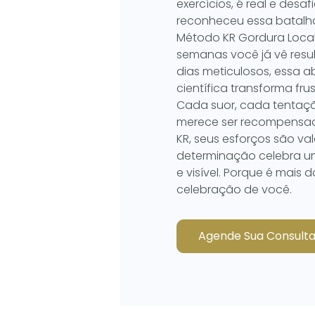
exercícios, é real e desaf
reconheceu essa batalh
Método KR Gordura Local
semanas você já vê resu
dias meticulosos, essa
científica transforma fru
Cada suor, cada tentaçã
merece ser recompensa
KR, seus esforços são va
determinação celebra um
e visível. Porque é mais d
celebração de você.
Agende Sua Consult