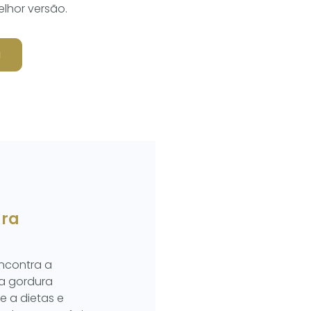
elhor versão.
a
ura
ncontra a
 a gordura
e a dietas e