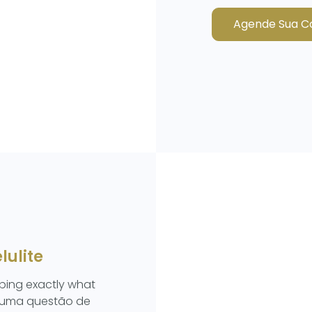
Agende Sua C
lulite
bing exactly what
, uma questão de